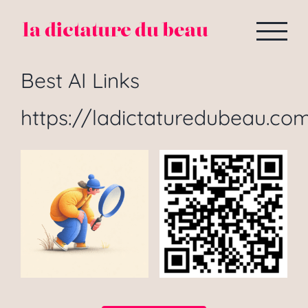
Passer
au
contenu
Best AI Links
https://ladictaturedubeau.com