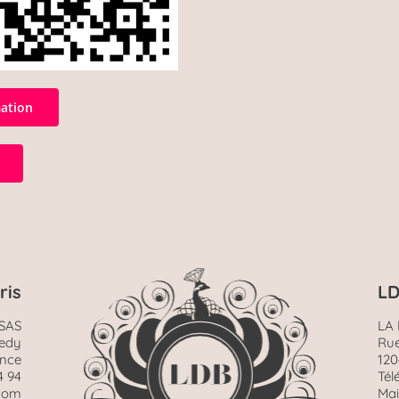
mation
ris
LD
SAS
LA
nedy
Rue
ance
120
4 94
Tél
.com
Mai